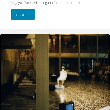
soy yo. Por cierto ninguna falta hace leerlo.
"Serie
Entrar
«Prácticas
policiales»,
óleo/temple/acrílico
(para
revisar)"