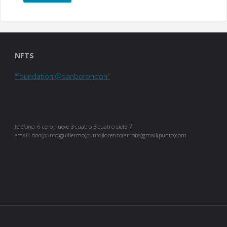
colorao»"
NFTS
"foundation:@sanborondon"
teléfono: 6 cero nueve 3 cuatro 3 cuatro siete 7
email: don(punto)guillermo(punto)lorenzo(arroba)gmail(punto)com